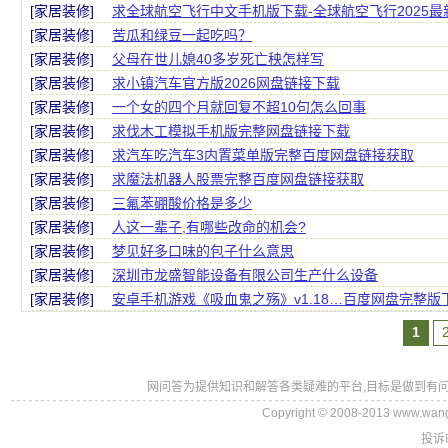
[家居装修]
求全球航空飞行中文手机版下载-全球航空飞行2025最新版下
[家居装修]
苦瓜和绿豆一起吃吗？
[家居装修]
父母在世儿媳40多岁死亡秧怎样写
[家居装修]
求小镇汽车官方版2026网盘链接下载
[家居装修]
一个女的四个月就回复不超10句怎么回事
[家居装修]
求伐木工模拟手机版完整网盘链接下载
[家居装修]
求汽车吃汽车3内置菜单版完整百度网盘链接获取
[家居装修]
求魔法机器人股票完整百度网盘链接获取
[家居装修]
三氟苯硼酸价格是多少
[家居装修]
人这一辈子,有哪些改命的机会?
[家居装修]
梦见好多口味的包子什么意思
[家居装修]
深圳市龙盛智能设备有限公司生产什么设备
[家居装修]
安卓手机游戏《吸血鬼之殇》v1.18…百度网盘完整
1
网问答为提供知识和解答各类疑难的平台,目标是做到有问
Copyright © 2008-2013 www.wan
投诉