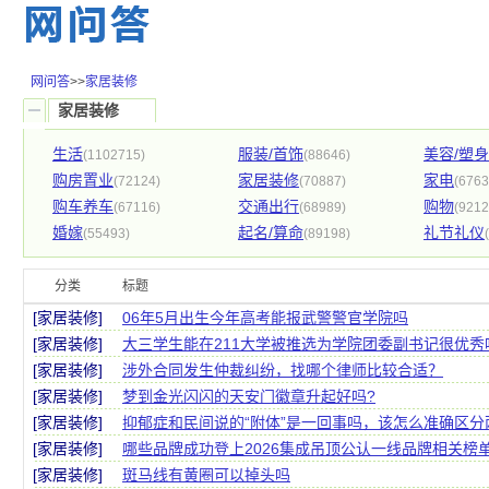
网问答
>>
家居装修
家居装修
生活
服装/首饰
美容/塑身
(1102715)
(88646)
购房置业
家居装修
家电
(72124)
(70887)
(6763
购车养车
交通出行
购物
(67116)
(68989)
(9212
婚嫁
起名/算命
礼节礼仪
(55493)
(89198)
分类
标题
[家居装修]
06年5月出生今年高考能报武警警官学院吗
[家居装修]
大三学生能在211大学被推选为学院团委副书记很优秀
[家居装修]
涉外合同发生仲裁纠纷，找哪个律师比较合适？
[家居装修]
梦到金光闪闪的天安门徽章升起好吗?
[家居装修]
抑郁症和民间说的“附体”是一回事吗，该怎么准确区分
[家居装修]
哪些品牌成功登上2026集成吊顶公认一线品牌相关榜
[家居装修]
斑马线有黄圈可以掉头吗