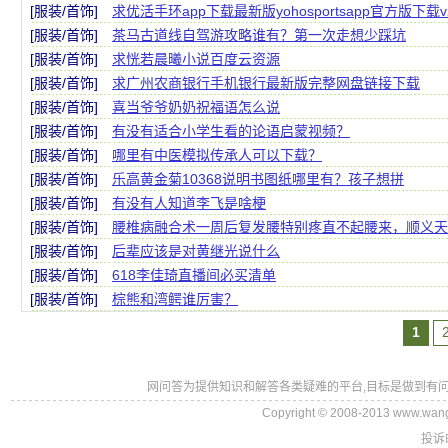
[服装/首饰]
求优活手环app下载最新版yohosportsapp官方版下载v
[服装/首饰]
茶马古道线自驾游攻略谁有？第一次走想少踩坑
[服装/首饰]
求恍若晨曦小说百度云资源
[服装/首饰]
求广州农商银行手机银行最新版完整网盘链接下载
[服装/首饰]
喜当爷爷奶奶祝福语怎么说
[服装/首饰]
有没有适合小学生看的论语启蒙视频？
[服装/首饰]
哪里有中医模拟传承人可以下载？
[服装/首饰]
乐高黄金菊10368说明书图纸哪里有？孩子想拼
[服装/首饰]
有没有人知道李飞是啥梗
[服装/首饰]
腰椎病融合术一周后复发腰特别疼直不起腰来，顺义天
[服装/首饰]
后辈应该是对黄继光说什么
[服装/首饰]
618李佳琦直播间必买清单
[服装/首饰]
棕熊和湾鳄谁厉害？
1
网问答为提供知识和解答各类疑难的平台,目标是做到有问
Copyright © 2008-2013 www.wan
投诉