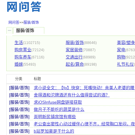
网问答
>>
服装/首饰
服装/首饰
生活
服装/首饰
美容/塑身
(1102715)
(88646)
购房置业
家居装修
家电
(72124)
(70887)
(6763
购车养车
交通出行
购物
(67116)
(68989)
(9212
婚嫁
起名/算命
礼节礼仪
(55493)
(89198)
分类
标题
[服装/首饰]
求小说全文：【fq】快穿：死嘴快动！亲美人老婆的
[服装/首饰]
舍得酒和沱牌酒还有什么值得尝试的酒？
[服装/首饰]
求iOSInfuse网盘链接获取
[服装/首饰]
做月子不能吃的蔬菜是什么
[服装/首饰]
崇明新民镇宾馆有哪些
[服装/首饰]
老公查出窦性心动过缓伴心律不齐，经常胸口发闷，夜
[服装/首饰]
b站罗加豪是干什么的