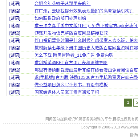
[谜语]
合肥今年花蚊子从那里来的？
[谜语]
在广州，去哪找提分效果表现最好的高考复读机构？
[谜语]
如何联系政府部门处理纠纷
[谜语]
求云顶之弈手游中文版(TFT)_免费下载官方apk安装
[谜语]
游戏开发物语完整版百度网盘链接获取
[谜语]
伴山福记营业时间是什么时候？想带家人去吃饭，怕去
[谜语]
教材解读七年级下册中国历史人教版百度网盘资料在哪
[谜语]
怎么下载 暗黑冒险者_11免广告 免费内购
[谜语]
求剑桥英语KET官方词汇表和思维导图
[谜语]
哪里有惨绝制裁漫画最新完结在线看漫画免费阅读百度
[谜语]
求[手机版][官方版]铁路12306官方手机购票客户端完
[谜语]
做公益项目怎么写计划书，有没有模板
[谜语]
国家给退体人员涨工资有通知了吗
1
网问答为提供知识和解答各类疑难的平台,目标是做到有问
Copyright © 2008-2013 www.wan
投诉