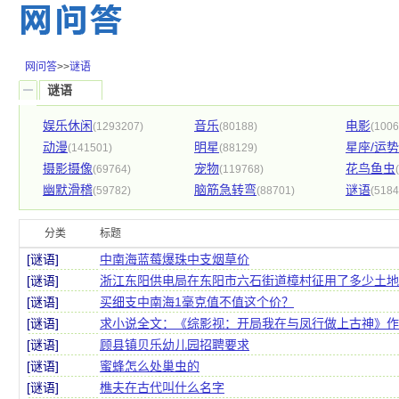
网问答
>>
谜语
谜语
娱乐休闲
音乐
电影
(1293207)
(80188)
(1006
动漫
明星
星座/运势
(141501)
(88129)
摄影摄像
宠物
花鸟鱼虫
(69764)
(119768)
幽默滑稽
脑筋急转弯
谜语
(59782)
(88701)
(5184
分类
标题
[谜语]
中南海蓝莓爆珠中支烟草价
[谜语]
浙江东阳供电局在东阳市六石街道樟村征用了多少土地
[谜语]
买细支中南海1毫克值不值这个价？
[谜语]
求小说全文：《综影视：开局我在与凤行做上古神》作
[谜语]
顾县镇贝乐幼儿园招聘要求
[谜语]
蜜蜂怎么处巢虫的
[谜语]
樵夫在古代叫什么名字