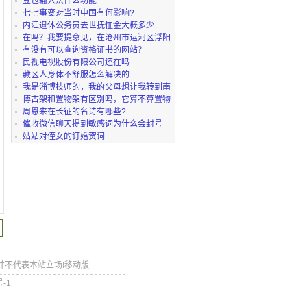
制的动物
豆包输入法什么功能
七七事变对当时中国有何影响?
内江退休公务员去世抚恤金大概多少
在吗？我要提意见，在沧州市运河区浮阳
南大道蓝阳医
有没有可以查询资格证书的网站？
民视电视股份有限公司还在吗
藏区人身体不舒服怎么解决的
我是淄博技师的，我的父母想让我转到南
山技师，我看
博古架和置物架有区别吗，它算不算置物
架
周恩来在长征的名诗有哪些?
催收微信聊天提到敏感词为什么会封号
姑姑对侄女的订婚贺词
并不代表本站立场!
移动版
号-1