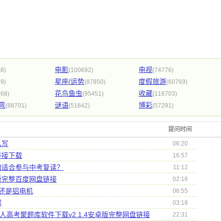
电影
电视
8)
(100692)
(74776)
星座/运势
度假旅游
9)
(87850)
(60769)
花鸟鱼虫
收藏
768)
(95451)
(116703)
弯
谜语
博彩
(88701)
(51842)
(57291)
提问时间
么写
06:20
链接下载
16:57
加适合参与中考复读？
11:12
版完整百度网盘链接
02:16
机还是铝电机
06:55
哪
03:18
人高考聚题库软件下载v2.1.4安卓版完整网盘链接
22:31