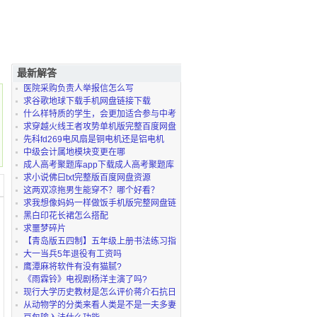
最新解答
医院采购负责人举报信怎么写
求谷歌地球下载手机网盘链接下载
什么样特质的学生，会更加适合参与中考
复读？
求穿越火线王者攻势单机版完整百度网盘
链接
先科fd269电风扇是铜电机还是铝电机
中级会计属地模块变更在哪
成人高考聚题库app下载成人高考聚题库
软件下载v2.1.
求小说佛曰txt完整版百度网盘资源
这两双凉拖男生能穿不？哪个好看？
求我想像妈妈一样做饭手机版完整网盘链
接下载
黑白印花长裙怎么搭配
求噩梦碎片
【青岛版五四制】五年级上册书法练习指
导电子课本百
大一当兵5年退役有工资吗
鹰潭麻将软件有没有猫腻?
《雨霖铃》电视剧杨洋主演了吗?
现行大学历史教材是怎么评价蒋介石抗日
功过的?
从动物学的分类来看人类是不是一夫多妻