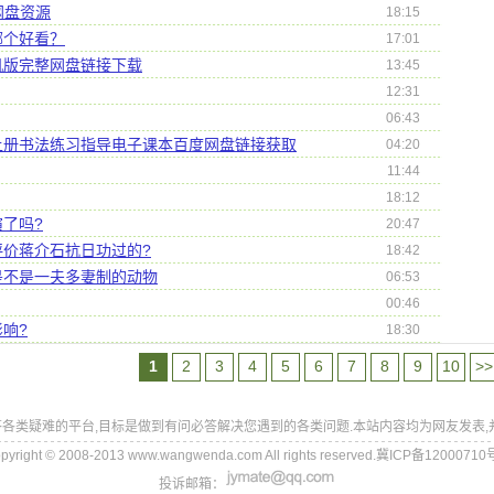
网盘资源
18:15
哪个好看？
17:01
机版完整网盘链接下载
13:45
12:31
06:43
上册书法练习指导电子课本百度网盘链接获取
04:20
11:44
18:12
了吗?
20:47
价蒋介石抗日功过的?
18:42
是不是一夫多妻制的动物
06:53
00:46
响?
18:30
1
2
3
4
5
6
7
8
9
10
>>
各类疑难的平台,目标是做到有问必答解决您遇到的各类问题.本站内容均为网友发表,
pyright © 2008-2013 www.wangwenda.com All rights reserved.冀ICP备12000710
投诉邮箱：