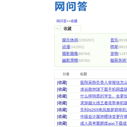
网问答
>>
收藏
收藏
娱乐休闲
音乐
(1293207)
(8018
动漫
明星
(141501)
(8812
摄影摄像
宠物
(69764)
(119
幽默滑稽
脑筋急转
(59782)
分类
标题
[收藏]
医院采购负责人举报信怎
[收藏]
求谷歌地球下载手机网盘
[收藏]
什么样特质的学生，会更
[收藏]
求穿越火线王者攻势单机
[收藏]
先科fd269电风扇是铜电
[收藏]
中级会计属地模块变更在
[收藏]
成人高考聚题库app下载成