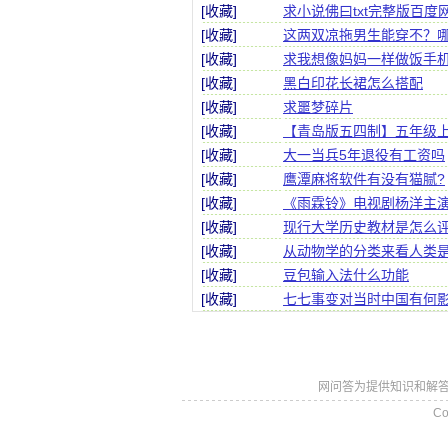
[收藏]
求小说佛曰txt完整版百度
[收藏]
这两双凉拖男生能穿不？
[收藏]
求我想像妈妈一样做饭手
[收藏]
黑白印花长裙怎么搭配
[收藏]
求噩梦碎片
[收藏]
【青岛版五四制】五年级
[收藏]
大一当兵5年退役有工资吗
[收藏]
鹰潭麻将软件有没有猫腻?
[收藏]
《雨霖铃》电视剧杨洋主演
[收藏]
现行大学历史教材是怎么评
[收藏]
从动物学的分类来看人类
[收藏]
豆包输入法什么功能
[收藏]
七七事变对当时中国有何影
网问答为提供知识和解答
Co