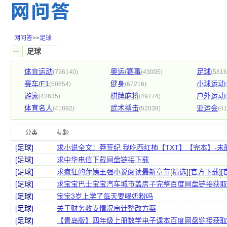
网问答
>>
足球
足球
体育运动
奥运/赛事
足球
(796140)
(43005)
(5816
赛车/F1
健身
小球运动
(50654)
(67216)
游泳
棋牌麻将
户外运动
(43635)
(49774)
体育名人
武术搏击
亚运会
(41892)
(52039)
(4
分类
标题
[足球]
求小说全文：莽荒纪 我吃西红柿【TXT】【完本】-
[足球]
求中华电信下载网盘链接下载
[足球]
求疯狂的萍姨王强小说阅读最新章节[精选][官方下载][官
[足球]
求宝宝巴士宝宝汽车城市盖房子完整百度网盘链接获取
[足球]
宝宝3岁上学了每天要喝奶粉吗
[足球]
关于财务收支情况审计整改方案
[足球]
【青岛版】四年级上册数学电子课本百度网盘链接获取