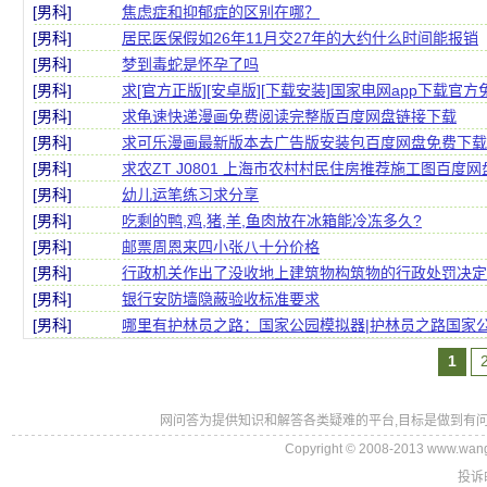
[男科]
焦虑症和抑郁症的区别在哪？
[男科]
居民医保假如26年11月交27年的大约什么时间能报销
[男科]
梦到毒蛇是怀孕了吗
[男科]
求[官方正版][安卓版][下载安装]国家电网app下载官
[男科]
求龟速快递漫画免费阅读完整版百度网盘链接下载
[男科]
求可乐漫画最新版本去广告版安装包百度网盘免费下载
[男科]
求农ZT J0801 上海市农村村民住房推荐施工图百度
[男科]
幼儿运笔练习求分享
[男科]
吃剩的鸭,鸡,猪,羊,鱼肉放在冰箱能冷冻多久?
[男科]
邮票周恩来四小张八十分价格
[男科]
行政机关作出了没收地上建筑物构筑物的行政处罚决定
[男科]
银行安防墙隐蔽验收标准要求
[男科]
哪里有护林员之路：国家公园模拟器|护林员之路国家
1
网问答为提供知识和解答各类疑难的平台,目标是做到有问
Copyright © 2008-2013 www.wan
投诉