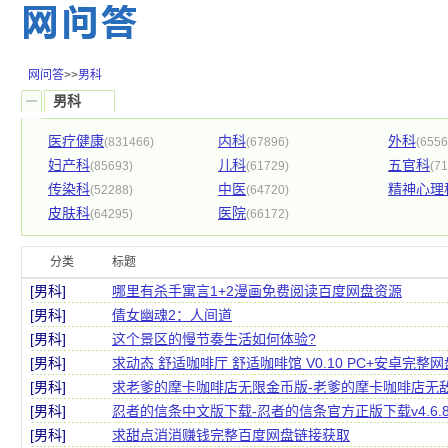
网问答
>>
男科
男科
医疗健康
内科
外科
(831466)
(67896)
(6556
妇产科
儿科
五官科
(85693)
(61729)
(7
传染科
中医
精神心理
(52288)
(64720)
皮肤科
医院
(64295)
(66172)
分类
标题
[男科]
哪里有杀手寓言1+2漫画免费阅读百度网盘资源
[男科]
倩女幽魂2：人间道
[男科]
这个景区的慢节奏生活如何体验?
[男科]
求动态 舒适咖啡厅 舒适咖啡馆 V0.10 PC+安卓完整
[男科]
求老爹的摩卡咖啡店无限金币版-老爹的摩卡咖啡店无敌版1.
[男科]
忍者的信条中文版下载-忍者的信条官方正版下载v4.6
[男科]
求甜点消消赚钱完整百度网盘链接获取