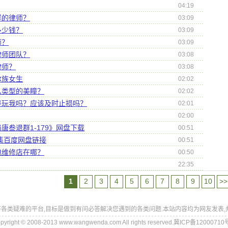
04:19
样的律师？
03:09
多少钱？
03:09
师？
03:09
律师团队？
03:08
律师？
03:08
尔族女生
02:02
么类型的美瞳？
02:02
是玩我吗？应该及时止损吗？
02:01
02:00
唐叁退群1-179》网盘下载
00:51
全集百度网盘链接
00:51
电维修店在哪？
00:50
22:35
1
2
3
4
5
6
7
8
9
10
>>
各类疑难的平台,目标是做到有问必答解决您遇到的各类问题.本站内容均为网友发表,
pyright © 2008-2013 www.wangwenda.com All rights reserved.冀ICP备12000710