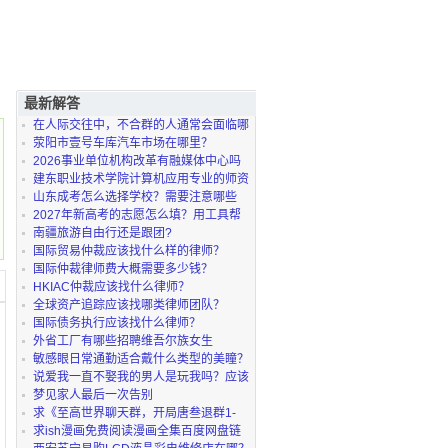
最新解答
在人际交往中，不合群的人通常会面临哪
些困扰？我自
荥阳市壹号车库汽车市场在哪里？
2026事业单位机构改革有融媒体中心吗
建东职业技术学院计算机应用专业的师资
怎么样？
山东成考怎么选择学校？需要注意哪些
坑？
2027年新高考的志愿怎么填？用工具帮
忙可以吗？
南疆旅游自由行还是跟团?
国际贸易仲裁应该找什么样的律师？
国际仲裁律师费大概需要多少钱？
HKIAC仲裁应该找什么律师？
全球资产追踪应该找哪类律师团队？
国际债务执行应该找什么律师？
外省工厂有哪些招聘维吾尔族女生
敏感眼日常通勤适合戴什么类型的美瞳？
说爱我一直不娶我的男人是玩我吗？应该
及时止损吗？
梦见家人最后一次告别
求《至高世界聊天群，开局唐叁退群1-
179》网盘下载
求ish漫画免费阅读漫画全集百度网盘链