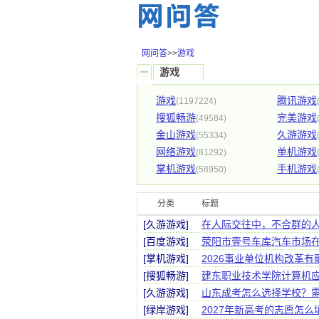
网问答
>>
游戏
游戏
游戏
腾讯游戏
(1197224)
搜狐畅游
完美游戏
(49584)
金山游戏
久游游戏
(55334)
网络游戏
单机游戏
(81292)
掌机游戏
手机游戏
(58950)
分类
标题
[久游游戏]
在人际交往中，不合群的
[百度游戏]
荥阳市壹号车库汽车市场
[掌机游戏]
2026事业单位机构改革
[搜狐畅游]
建东职业技术学院计算机
[久游游戏]
山东成考怎么选择学校？
[绿岸游戏]
2027年新高考的志愿怎