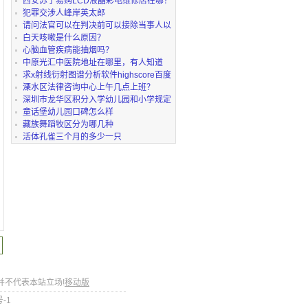
接
西安苏宁易购LCD液晶彩电维修店在哪？
犯罪交涉人峰岸英太郎
请问法官可以在判决前可以接除当事人以
外的当事人父
白天咳嗽是什么原因？
心脑血管疾病能抽烟吗？
中原光汇中医院地址在哪里，有人知道
吗？
求x射线衍射图谱分析软件highscore百度
网盘链接获取
溧水区法律咨询中心上午几点上班？
深圳市龙华区积分入学幼儿园和小学规定
是一样的吗
童话堡幼儿园口碑怎么样
藏族舞蹈牧区分为哪几种
活体孔雀三个月的多少一只
并不代表本站立场!
移动版
号-1