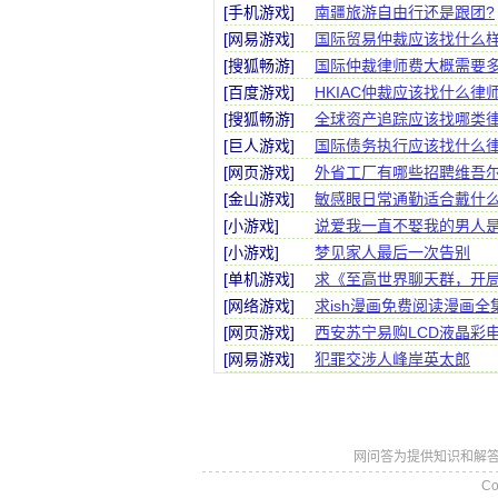
[手机游戏]
南疆旅游自由行还是跟团?
[网易游戏]
国际贸易仲裁应该找什么
[搜狐畅游]
国际仲裁律师费大概需要
[百度游戏]
HKIAC仲裁应该找什么律
[搜狐畅游]
全球资产追踪应该找哪类
[巨人游戏]
国际债务执行应该找什么
[网页游戏]
外省工厂有哪些招聘维吾
[金山游戏]
敏感眼日常通勤适合戴什
[小游戏]
说爱我一直不娶我的男人
[小游戏]
梦见家人最后一次告别
[单机游戏]
求《至高世界聊天群，开局
[网络游戏]
求ish漫画免费阅读漫画
[网页游戏]
西安苏宁易购LCD液晶彩
[网易游戏]
犯罪交涉人峰岸英太郎
网问答为提供知识和解答
Co