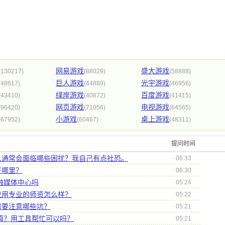
网易游戏
盛大游戏
(130217)
(88029)
(58888)
巨人游戏
光宇游戏
(48617)
(44889)
(46956)
绿岸游戏
百度游戏
(43410)
(40872)
(41415)
网页游戏
电视游戏
(96420)
(71056)
(64565)
小游戏
桌上游戏
(67952)
(60467)
(48311)
提问时间
人通常会面临哪些困扰？我自己有点社恐。
06:33
在哪里？
06:30
有融媒体中心吗
05:24
应用专业的师资怎么样？
05:22
需要注意哪些坑？
05:21
么填？用工具帮忙可以吗？
05:21