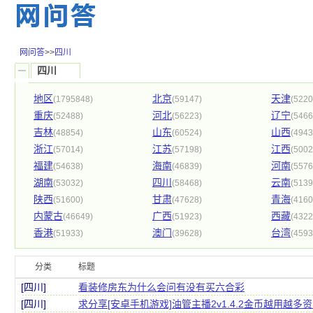
网问答
>>
四川
四川
地区
北京
天津
(1795848)
(59147)
(5220
重庆
河北
辽宁
(52488)
(56223)
(5466
吉林
山东
山西
(48854)
(60524)
(4943
浙江
江苏
江西
(57014)
(57198)
(5002
福建
海南
河南
(54638)
(46839)
(5576
湖南
四川
云南
(53032)
(58468)
(5139
陕西
甘肃
青海
(51600)
(47628)
(4160
内蒙古
广西
西藏
(46649)
(51923)
(4322
香港
澳门
台湾
(51933)
(39628)
(4593
分类
标题
[四川]
看装修房东为什么会问有没有买六合彩
[四川]
求分享[安卓手机游戏]油管主播2v1.4.2金币越用越多