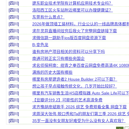
[四川]
建东职业技术学院有计算机应用技术专业吗？
[四川]
洛阳西工区火车站附近哪里可以办理健康证？
[四川]
东莞有什么景点？
[四川]
2026年做顶墙工装材料，行业公认的一线品牌具体都
[四川]
求在灵异直播间炫穷后我火了完整网盘链接下载
[四川]
求微信跳一跳助手ios版百度网盘资源下载
[四川]
B-变色龙
[四川]
谁有房地产项目相关的资料可以分享下吗
[四川]
南通可转正实习有哪些央国企
[四川]
求名侦探柯南：绀青之拳百度云网盘免费高清4K 1080
[四川]
满族的历史大国有哪些
[四川]
哪里有房屋建造者2 House Builder 2可以下载？
[四川]
想让孩子早点接触传统文化，几岁开始比较好？
[四川]
哪里有汽车销售生活|4S店模拟器 Auto Sale Life可以
[四川]
【豆瓣评分9.2】可能性的艺术高清免费
[四川]
求齐豫胡彦斌歌手 2026 综艺 免费观看全集 网盘下载
[四川]
求周深大张伟 脱口秀和Ta的朋友们第三季 2026 综艺
[四川]
35岁一直没有女朋友好难受为什么没有女人喜欢我？