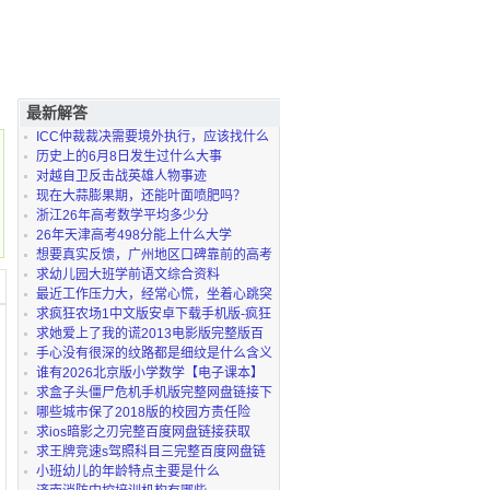
最新解答
ICC仲裁裁决需要境外执行，应该找什么
律师？
历史上的6月8日发生过什么大事
对越自卫反击战英雄人物事迹
现在大蒜膨果期，还能叶面喷肥吗？
浙江26年高考数学平均多少分
26年天津高考498分能上什么大学
想要真实反馈，广州地区口碑靠前的高考
复读机构都有
求幼儿园大班学前语文综合资料
最近工作压力大，经常心慌，坐着心跳突
突的，想问问
求疯狂农场1中文版安卓下载手机版-疯狂
农场安卓中文
求她爱上了我的谎2013电影版完整版百
度网盘链接获取
手心没有很深的纹路都是细纹是什么含义
谁有2026北京版小学数学【电子课本】
电子课本pdf无水
求盒子头僵尸危机手机版完整网盘链接下
载
哪些城市保了2018版的校园方责任险
求ios暗影之刃完整百度网盘链接获取
求王牌竞速s驾照科目三完整百度网盘链
接获取
小班幼儿的年龄特点主要是什么