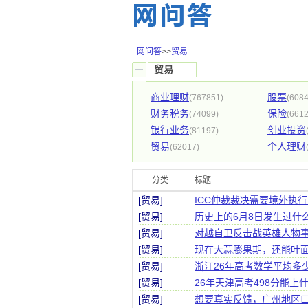
网问答
>>
贸易
贸易
商业理财
股票
(767851)
(6084
财务税务
保险
(74099)
(6612
银行业务
创业投资
(81197)
贸易
个人理财
(62017)
分类
标题
[贸易]
ICC仲裁裁决需要境外执
[贸易]
历史上的6月8日发生过什
[贸易]
对越自卫反击战英雄人物
[贸易]
现在大蒜膨果期，还能叶
[贸易]
浙江26年高考数学平均多
[贸易]
26年天津高考498分能上
[贸易]
想要真实反馈，广州地区