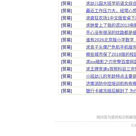
[贸易]
求幼儿园大班学前语文综
[贸易]
最近工作压力大，经常心
[贸易]
求疯狂农场1中文版安卓下载
[贸易]
求她爱上了我的谎2013
[贸易]
手心没有很深的纹路都是
[贸易]
谁有2026北京版小学数学
[贸易]
求盒子头僵尸危机手机版
[贸易]
哪些城市保了2018版的校
[贸易]
求ios暗影之刃完整百度网
[贸易]
求王牌竞速s驾照科目三完
[贸易]
小班幼儿的年龄特点主要
[贸易]
济南消防中控培训机构有
[贸易]
银行卡被冻结后解封了,为
网问答为提供知识和解答
Co