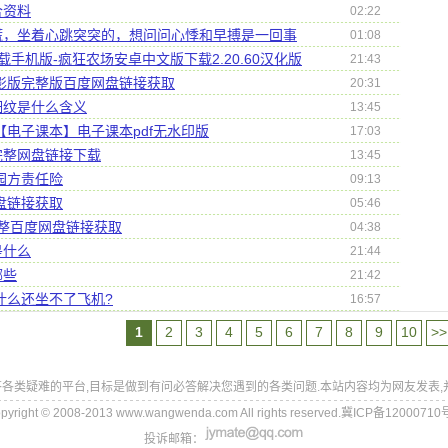
合资料
02:22
慌，坐着心跳突突的，想问问心悸和早搏是一回事
01:08
手机版-疯狂农场安卓中文版下载2.20.60汉化版
21:43
电影版完整版百度网盘链接获取
20:31
细纹是什么含义
13:45
【电子课本】电子课本pdf无水印版
17:03
完整网盘链接下载
13:45
园方责任险
09:13
盘链接获取
05:46
整百度网盘链接获取
04:38
是什么
21:44
哪些
21:42
什么还坐不了飞机?
16:57
1
2
3
4
5
6
7
8
9
10
>>
各类疑难的平台,目标是做到有问必答解决您遇到的各类问题.本站内容均为网友发表,
pyright © 2008-2013 www.wangwenda.com All rights reserved.冀ICP备12000710
投诉邮箱：