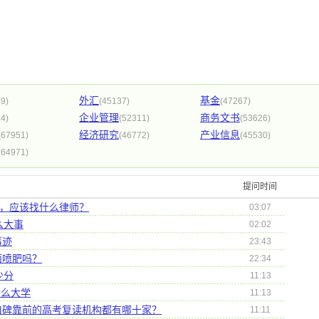
外汇
基金
9)
(45137)
(47267)
企业管理
商务文书
4)
(52311)
(53626)
经济研究
产业信息
(67951)
(46772)
(45530)
(64971)
提问时间
行，应该找什么律师？
03:07
么大事
02:02
事迹
23:43
面喷肥吗？
22:34
少分
11:13
什么大学
11:13
口碑靠前的高考复读机构都有哪十家？
11:11