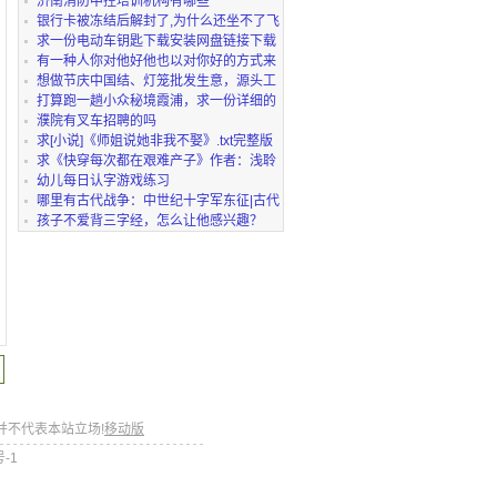
济南消防中控培训机构有哪些
银行卡被冻结后解封了,为什么还坐不了飞
机?
求一份电动车钥匙下载安装网盘链接下载
有一种人你对他好他也以对你好的方式来
回馈你，他已
想做节庆中国结、灯笼批发生意，源头工
厂怎么选？
打算跑一趟小众秘境霞浦，求一份详细的
自驾路线安排
濮院有叉车招聘的吗
求[小说]《师姐说她非我不娶》.txt完整版
网盘链接下
求《快穿每次都在艰难产子》作者：浅聆
三千.txt完整
幼儿每日认字游戏练习
哪里有古代战争：中世纪十字军东征|古代
战争中世纪十
孩子不爱背三字经，怎么让他感兴趣？
并不代表本站立场!
移动版
号-1