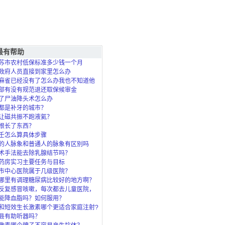
最有帮助
苏市农村低保标准多少钱一个月
政府人员直接到家里怎么办
麻雀已经没有了怎么办我也不知道他
死的？
部有没有规范退还取保候审金
了尸油降头术怎么办
都是补牙的城市？
让磁共振不跑液氦？
根长了东西？
壬怎么算具体步骤
的人脉象和普通人的脉象有区别吗
术手法能去除乳腺结节吗？
药房实习主要任务与目标
市中心医院属于几级医院？
哪里有调理糖尿病比较好的地方啊？
反复感冒咳嗽，每次都去儿童医院，
了，北
能降血脂吗？如何服用？
和短效生长激素哪个更适合家庭注射?
县有助听器吗？