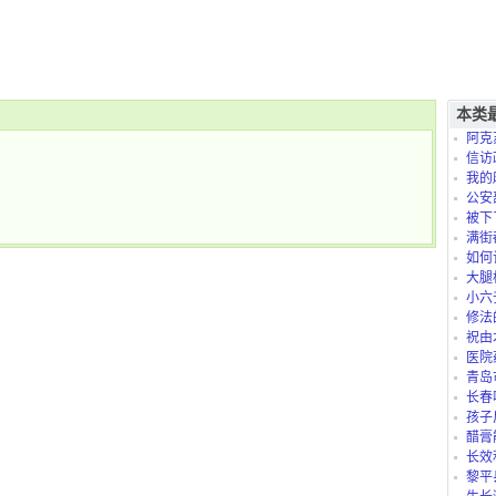
本类
阿克
信访
我的
是怎么
公安
被下
满街
如何
大腿
小六
修法
祝由
医院
青岛
长春
孩子
太折腾
醋膏
长效
黎平