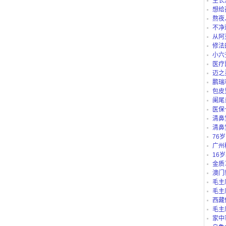
生长
想给
仪、护
熬夜
不净
从阿
路公交
修法
小六
医疗
迈之
鹏瑞
包皮
阑尾
医保
“白名单
清鼻
清鼻
76
吗？
广州
别？有
16
里可以
金质
澳门
毛主
毛主
西藏
庄b、藏
毛主
家中