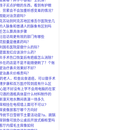
激素哪个牌子不容易产生抗体？
孩子买点护眼的东西，看到有护眼
眼灯、还
、劳累会不会加重听感变差的情况？
观能对治贪欲吗?
克苏站到阿克苏地区维吾尔医院坐几
的人脉象和普通人的脉象有区别吗
壬怎么算具体步骤
比信访局更有效的部门有哪些
灵胶囊是缴素药吗？
利国名医院是做什么的际？
里面发红应该涂什么药？
炎手术伤口恢复后有疤痕怎么消除？
卡在药店是不是不能随便刷了？个账
”是
堂治疗鼻炎效果好不好？
堂治鼻炎价格贵吗？
岁的老人，检查出食道癌，可以做手术
穗岁康和百万医疗险到底有什么区
了穗岁还
岁心脏不好没有上学不会用电脑的在家
上什么
习酒的酒瓶具体是什么材料制作的
新濠天地水舞间表演一场多久
席相挂在电视墙上面可不可以?
席瓷像放客厅哪个方向好
传统节日雪顿节主要活动是?a、跳锅
马c、
席铜像可放办公桌后开放式橱柜里吗
客厅内摆毛主席像如何