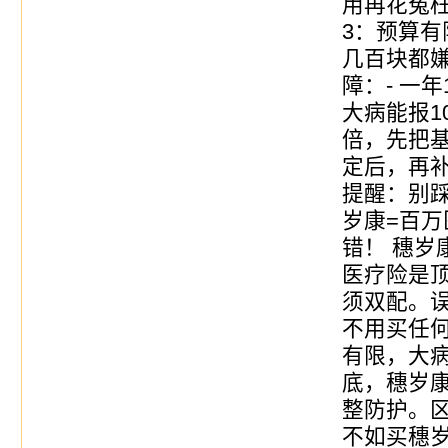
用再花冤
3：预算有
几百块都
障：- 一
大病能报10
倍，先把基
定后，再
提醒：别
岁康=百
错！ 穗岁
医疗险是
须双配。
不用买任何
有限，大
底，穗岁
整防护。
不如买穗岁