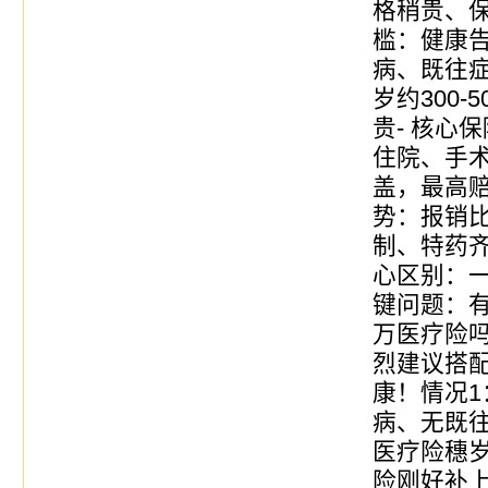
格稍贵、保
槛：健康
病、既往症
岁约300-
贵- 核心
住院、手术
盖，最高赔
势：报销
制、特药
心区别：
键问题：
万医疗险
烈建议搭
康！情况
病、无既往
医疗险穗
险刚好补上