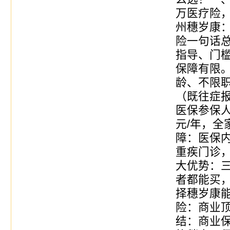
万医疗险，
州穗岁康
险一句话
指导、门
保障有限。
龄、不限
（既往症
医保参保人
元/年，全
障：医保
重疾门诊，
大优势：
者都能买
择穗岁康能
险：商业
结：商业