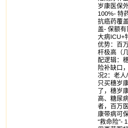
岁康医保外
100%-
抗癌药覆
盖- 保额
大病ICU
优势：百
杆极高（
配逻辑：
险补缺口
况2：老人
只买穗岁
了，穗岁康
高、糖尿
者，百万医
康带病可
“救命险”-