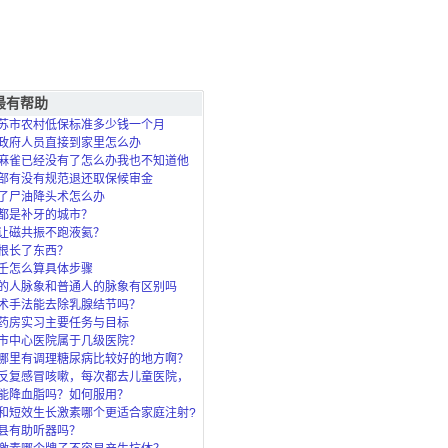
最有帮助
苏市农村低保标准多少钱一个月
政府人员直接到家里怎么办
麻雀已经没有了怎么办我也不知道他
死的？
部有没有规范退还取保候审金
了尸油降头术怎么办
都是补牙的城市？
让磁共振不跑液氦？
根长了东西？
壬怎么算具体步骤
的人脉象和普通人的脉象有区别吗
术手法能去除乳腺结节吗？
药房实习主要任务与目标
市中心医院属于几级医院？
哪里有调理糖尿病比较好的地方啊？
反复感冒咳嗽，每次都去儿童医院，
了，北
能降血脂吗？如何服用？
和短效生长激素哪个更适合家庭注射?
县有助听器吗？