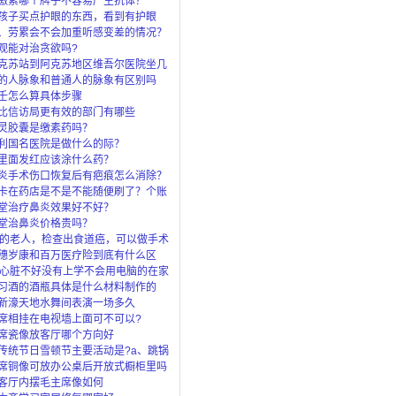
激素哪个牌子不容易产生抗体？
孩子买点护眼的东西，看到有护眼
眼灯、还
、劳累会不会加重听感变差的情况？
观能对治贪欲吗?
克苏站到阿克苏地区维吾尔医院坐几
的人脉象和普通人的脉象有区别吗
壬怎么算具体步骤
比信访局更有效的部门有哪些
灵胶囊是缴素药吗？
利国名医院是做什么的际？
里面发红应该涂什么药？
炎手术伤口恢复后有疤痕怎么消除？
卡在药店是不是不能随便刷了？个账
”是
堂治疗鼻炎效果好不好？
堂治鼻炎价格贵吗？
岁的老人，检查出食道癌，可以做手术
穗岁康和百万医疗险到底有什么区
了穗岁还
岁心脏不好没有上学不会用电脑的在家
上什么
习酒的酒瓶具体是什么材料制作的
新濠天地水舞间表演一场多久
席相挂在电视墙上面可不可以?
席瓷像放客厅哪个方向好
传统节日雪顿节主要活动是?a、跳锅
马c、
席铜像可放办公桌后开放式橱柜里吗
客厅内摆毛主席像如何