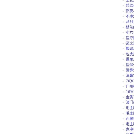
生长
想给
仪、护
熬夜
不净
从阿
路公交
修法
小六
医疗
迈之
鹏瑞
包皮
阑尾
医保
“白名单
清鼻
清鼻
76
吗？
广州
别？有
16
里可以
金质
澳门
毛主
毛主
西藏
庄b、藏
毛主
家中