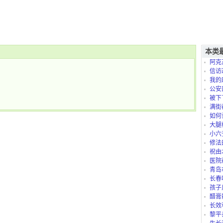
本类
阿克
信访
我的
是怎么
公安
被下
满街
如何
大腿
小六
修法
祝由
医院
青岛
长春
孩子
太折腾
醋膏
长效
黎平