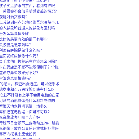
激素哪个牌子不容易产生抗体？
孩子买点护眼的东西，看到有护眼
眼灯、还
、劳累会不会加重听感变差的情况？
观能对治贪欲吗?
克苏站到阿克苏地区维吾尔医院坐几
的人脉象和普通人的脉象有区别吗
壬怎么算具体步骤
比信访局更有效的部门有哪些
灵胶囊是缴素药吗？
利国名医院是做什么的际？
里面发红应该涂什么药？
炎手术伤口恢复后有疤痕怎么消除？
卡在药店是不是不能随便刷了？个账
”是
堂治疗鼻炎效果好不好？
堂治鼻炎价格贵吗？
岁的老人，检查出食道癌，可以做手术
穗岁康和百万医疗险到底有什么区
了穗岁还
岁心脏不好没有上学不会用电脑的在家
上什么
习酒的酒瓶具体是什么材料制作的
新濠天地水舞间表演一场多久
席相挂在电视墙上面可不可以?
席瓷像放客厅哪个方向好
传统节日雪顿节主要活动是?a、跳锅
马c、
席铜像可放办公桌后开放式橱柜里吗
客厅内摆毛主席像如何