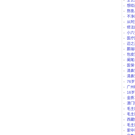
生长
想给
仪、护
熬夜
不净
从阿
路公交
修法
小六
医疗
迈之
鹏瑞
包皮
阑尾
医保
“白名单
清鼻
清鼻
76
吗？
广州
别？有
16
里可以
金质
澳门
毛主
毛主
西藏
庄b、藏
毛主
家中