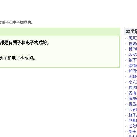
有质子和电子构成的。
本类
阿克
都是有质子和电子构成的。
信访
我的
是怎么
公安
质子和电子构成的。
被下
满街
如何
大腿
小六
修法
祝由
医院
青岛
长春
孩子
太折腾
醋膏
长效
黎平