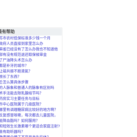
最有帮助
苏市农村低保标准多少钱一个月
政府人员直接到家里怎么办
麻雀已经没有了怎么办我也不知道他
死的？
部有没有规范退还取保候审金
了尸油降头术怎么办
都是补牙的城市？
让磁共振不跑液氦？
根长了东西？
壬怎么算具体步骤
的人脉象和普通人的脉象有区别吗
术手法能去除乳腺结节吗？
药房实习主要任务与目标
市中心医院属于几级医院？
哪里有调理糖尿病比较好的地方啊？
反复感冒咳嗽，每次都去儿童医院，
了，北
能降血脂吗？如何服用？
和短效生长激素哪个更适合家庭注射?
县有助听器吗？