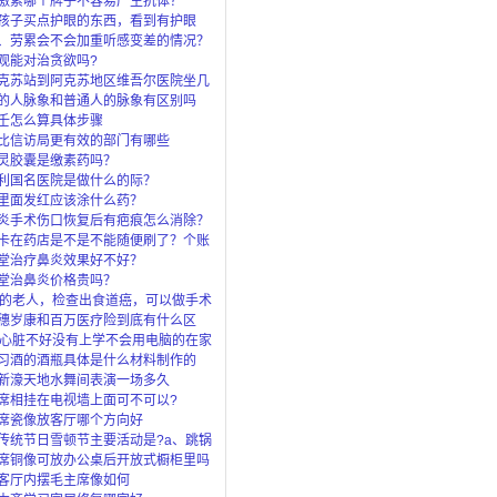
激素哪个牌子不容易产生抗体？
孩子买点护眼的东西，看到有护眼
眼灯、还
、劳累会不会加重听感变差的情况？
观能对治贪欲吗?
克苏站到阿克苏地区维吾尔医院坐几
的人脉象和普通人的脉象有区别吗
壬怎么算具体步骤
比信访局更有效的部门有哪些
灵胶囊是缴素药吗？
利国名医院是做什么的际？
里面发红应该涂什么药？
炎手术伤口恢复后有疤痕怎么消除？
卡在药店是不是不能随便刷了？个账
”是
堂治疗鼻炎效果好不好？
堂治鼻炎价格贵吗？
岁的老人，检查出食道癌，可以做手术
穗岁康和百万医疗险到底有什么区
了穗岁还
岁心脏不好没有上学不会用电脑的在家
上什么
习酒的酒瓶具体是什么材料制作的
新濠天地水舞间表演一场多久
席相挂在电视墙上面可不可以?
席瓷像放客厅哪个方向好
传统节日雪顿节主要活动是?a、跳锅
马c、
席铜像可放办公桌后开放式橱柜里吗
客厅内摆毛主席像如何