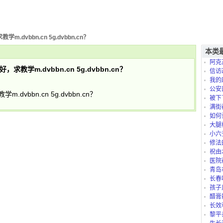
vbbn.cn 5g.dvbbn.cn？
本类
阿克
学m.dvbbn.cn 5g.dvbbn.cn？
信访
我的
是怎么
公安
bbn.cn 5g.dvbbn.cn？
被下
满街
如何
大腿
小六
修法
祝由
医院
青岛
长春
孩子
太折腾
醋膏
长效
黎平