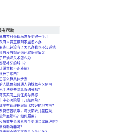
最有帮助
苏市农村低保标准多少钱一个月
政府人员直接到家里怎么办
麻雀已经没有了怎么办我也不知道他
死的？
部有没有规范退还取保候审金
了尸油降头术怎么办
都是补牙的城市？
让磁共振不跑液氦？
根长了东西？
壬怎么算具体步骤
的人脉象和普通人的脉象有区别吗
术手法能去除乳腺结节吗？
药房实习主要任务与目标
市中心医院属于几级医院？
哪里有调理糖尿病比较好的地方啊？
反复感冒咳嗽，每次都去儿童医院，
了，北
能降血脂吗？如何服用？
和短效生长激素哪个更适合家庭注射?
县有助听器吗？