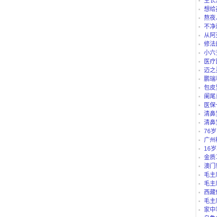
生长
想给
仪、护
熬夜
不净
从阿
路公交
修法
小六
医疗
迈之
鹏瑞
包皮
阑尾
医保
“白名单
清鼻
清鼻
76
吗？
广州
别？有
16
里可以
金质
澳门
毛主
毛主
西藏
庄b、藏
毛主
家中